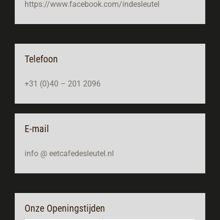
https://www.facebook.com/indesleutel
Telefoon
+31 (0)40 – 201 2096
E-mail
info @ eetcafedesleutel.nl
Onze Openingstijden