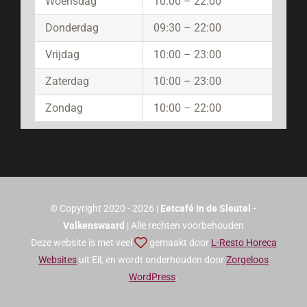
Woensdag
10:00 – 22:00
Donderdag
09:30 – 22:00
Vrijdag
10:00 – 23:00
Zaterdag
10:00 – 23:00
Zondag
10:00 – 22:00
© Copyright 2020 - 2026 |
Eetcafé In de Sleutel -
Valkenswaard
| Alle rechten voorbehouden
Deze website is met veel
gemaakt door
L-Resto Horeca
Websites
uit Ell, en wordt onderhouden door
Zorgeloos
WordPress
.